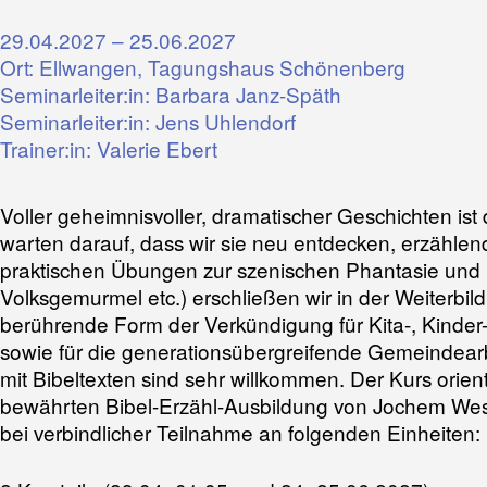
29.04.2027 – 25.06.2027
Ort: Ellwangen, Tagungshaus Schönenberg
Seminarleiter:in: Barbara Janz-Späth
Seminarleiter:in:
Jens Uhlendorf
Trainer:in:
Valerie Ebert
Voller geheimnisvoller, dramatischer Geschichten ist 
warten darauf, dass wir sie neu entdecken, erzählend 
praktischen Übungen zur szenischen Phantasie und 
Volksgemurmel etc.) erschließen wir in der Weiterbil
berührende Form der Verkündigung für Kita-, Kinder
sowie für die generationsübergreifende Gemeindea
mit Bibeltexten sind sehr willkommen. Der Kurs orient
bewährten Bibel-Erzähl-Ausbildung von Jochem Westho
bei verbindlicher Teilnahme an folgenden Einheiten: